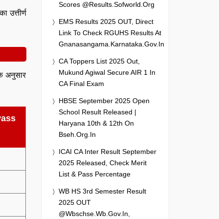
Scores @results.sofworld.org
ा उत्तीर्ण
EMS Results 2025 OUT, Direct
Link To Check RGUHS Results At
Gnanasangama.karnataka.gov.in
CA Toppers List 2025 Out,
Mukund Agiwal Secure AIR 1 In
 के अनुसार
CA Final Exam
HBSE September 2025 Open
School Result Released |
Pass
Haryana 10th & 12th On
Bseh.org.in
ICAI CA Inter Result September
2025 Released, Check Merit
List & Pass Percentage
WB HS 3rd Semester Result
2025 OUT
@wbschse.wb.gov.in,