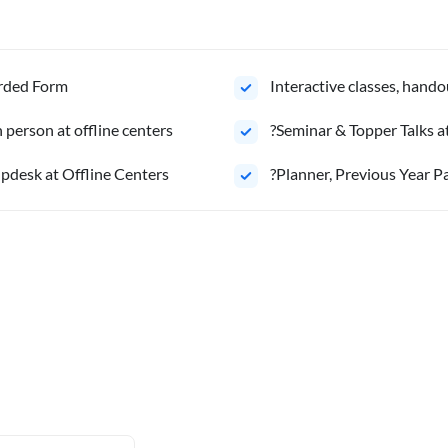
orded Form
Interactive classes, hando
person at offline centers
?Seminar & Topper Talks a
pdesk at Offline Centers
?Planner, Previous Year P