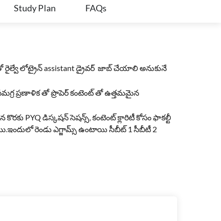
Study Plan
FAQs
రైల్వే లోట్రైన్ assistant డ్రైవర్ జాబ్ చేయాలి అనుకునే
్ర ప్రణాళిక తో ప్రొపెర్ కంటెంట్ తో ఉత్తమమైన
గాహన కొరకు PYQ డిస్కషన్ సెషన్స్, కంటెంట్ క్లారిటీ కోసం ఫాకల్టీ
యి.ఇందులో రెండు ఎగ్జామ్స్ ఉంటాయి సీబీట్ 1 సీబీటీ 2