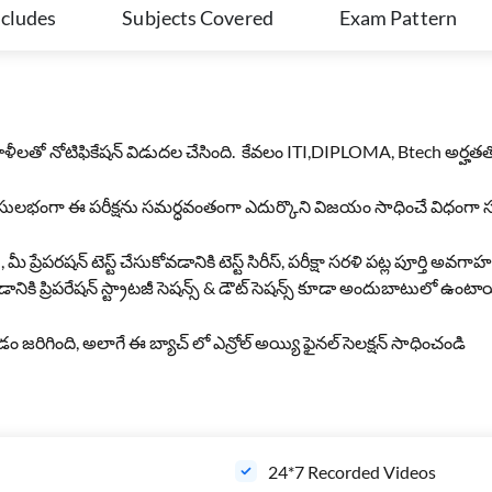
ncludes
Subjects Covered
Exam Pattern
0 ఖాళీలతో నోటిఫికేషన్ విడుదల చేసింది. కేవలం ITI,DIPLOMA, Btech అర్హతతో 
డా సులభంగా ఈ పరీక్షను సమర్ధవంతంగా ఎదుర్కొని విజయం సాధించే విధంగా సమగ
 , మీ ప్రేపరషన్ టెస్ట్ చేసుకోవడానికి టెస్ట్ సిరీస్, పరీక్షా సరళి పట్ల పూర్తి అవ
డానికి ప్రిపరేషన్ స్ట్రాటజీ సెషన్స్ & డౌట్ సెషన్స్ కూడా అందుబాటులో ఉంటా
 కోవడం జరిగింది, అలాగే ఈ బ్యాచ్ లో ఎన్రోల్ అయ్యి ఫైనల్ సెలక్షన్ సాధించండి
24*7 Recorded Videos