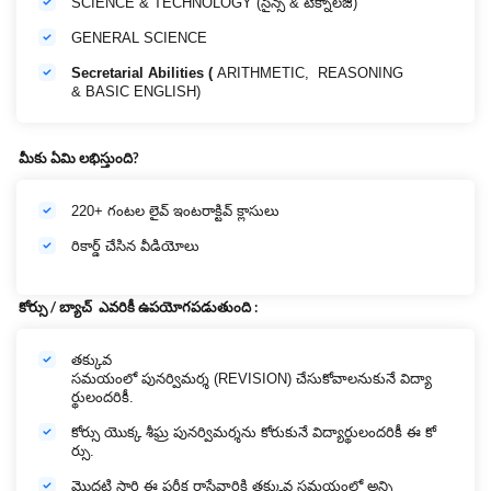
SCIENCE & TECHNOLOGY (సైన్స్ & టెక్నాలజీ)
GENERAL SCIENCE
Secretarial Abilities (
ARITHMETIC, REASONING
& BASIC ENGLISH)
మీకు
ఏమి
లభిస్తుంది
?
220+ గంటల లైవ్ ఇంటరాక్టివ్ క్లాసులు
రికార్డ్ చేసిన వీడియోలు
కోర్సు
/
బ్యాచ్
ఎవరికీ ఉపయోగపడుతుంది
:
తక్కువ
సమయంలో పునర్విమర్శ (REVISION) చేసుకోవాలనుకునే విద్యా
ర్థులందరికీ.
కోర్సు యొక్క శీఘ్ర పునర్విమర్శను కోరుకునే విద్యార్థులందరికీ ఈ కో
ర్సు.
మొదటి సారి ఈ పరీక్ష రాసేవారికి తక్కువ సమయంలో అన్ని