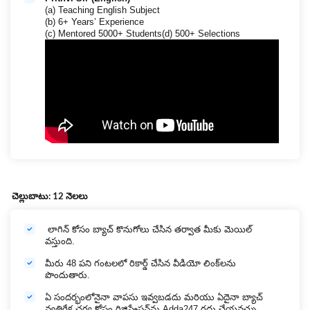
(a) Teaching English Subject
(b) 6+ Years’ Experience
(c) Mentored 5000+ Students(d) 500+ Selections
చెల్లుబాటు
: 12
నెలలు
లాగిన్ కోసం బ్యాచ్ కొనుగోలు చేసిన తర్వాత మీకు మెయిల్
వస్తుంది.
మీరు 48 పని గంటలలో రికార్డ్ చేసిన వీడియో లింక్‌లను
పొందుతారు.
ఏ సందర్భంలోనైనా వాపసు ఇవ్వబడదు మరియు ఏదైనా బ్యాచ్
వ్యతిరేక చర్య కోసం రిజిస్ట్రేషన్‌ను Adda247 రద్దు చేయవచ్చు.