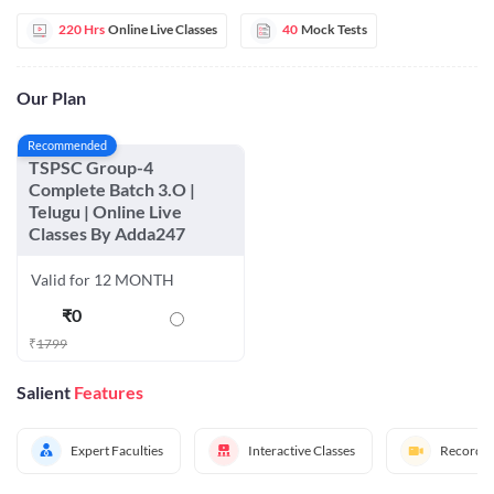
220 Hrs
Online Live Classes
40
Mock Tests
Our Plan
Recommended
TSPSC Group-4
Complete Batch 3.O |
Telugu | Online Live
Classes By Adda247
Valid for 12 MONTH
₹
0
₹
1799
Salient
Features
Expert Faculties
Interactive Classes
Recorded