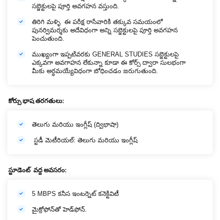
సబ్జెక్టులపై పూర్తి అవగహన వస్తుంది.
తిరిగి మళ్ళి ఈ పరీక్ష రాసేవారికి తక్కువ సమయంలో
పునర్విమర్శకు అదేవిధంగా అన్ని సబ్జెక్టులపై పూర్తి అవగహన
పెంచుతుంది.
ముఖ్యంగా ఇప్పటివరకు GENERAL STUDIES సబ్జెక్టులపై
ఎక్కవగా అవగాహన లేకున్నా కూడా ఈ కోర్స్ ద్వారా సులభంగా
మీకు అర్ధమయ్యేవిధంగా బోధించడం జరుగుతుంది.
కోర్సు
భాష
తరగతులు
:
తెలుగు మరియు ఇంగ్లీష్ (ద్విభాషా)
స్టడీ మెటీరియల్: తెలుగు మరియు ఇంగ్లీష్
స్టూడెంట్
వద్ద
అవసరం
:
5 MBPS కనీస ఇంటర్నెట్ కనెక్టివిటీ
మైక్రోఫోన్‌తో హెడ్‌ఫోన్.