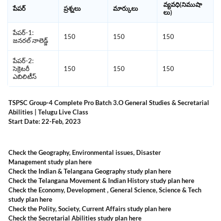
వ్యవధి(నిముషా
పేపర్
ప్రశ్నలు
మార్కులు
లు)
పేపర్-1:
150
150
150
జనరల్ నాలెడ్జ్
పేపర్-2:
సెక్రెటరీ
150
150
150
ఎబిలిటీస్
TSPSC Group-4 Complete Pro Batch 3.O General Studies & Secretarial
Abilities | Telugu Live Class
Start Date: 22-Feb, 2023
Check the Geography, Environmental issues, Disaster
Management study plan
here
Check the Indian & Telangana Geography study plan
here
Check the Telangana Movement & Indian History study plan
here
Check the Economy, Development , General Science, Science & Tech
study plan
here
Check the Polity, Society, Current Affairs study plan
here
Check the Secretarial Abilities study plan
here