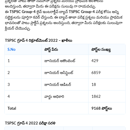
ప్రశ్నలతో పాటు తాజా నమూనా ప్రశ్నలు మరియు ప్రాథమిక అంశాలను
అందిస్తుంది, తద్వారా మీరు ఈ పరీక్షను సులువు గా రాయవచ్చు.
ఈ
TSPSC Group-4
లైవ్ ఇంటరాక్టీవ్ బ్యాచ్
TSPSC Group-4
పరీక్ష కోసం అన్ని
సబ్జెక్టులను పూర్తిగా కవర్ చేస్తుంది. ఈ బ్యాచ్ తాజా పరీక్ష ప్రశ్నలు మరియు ప్రాథమిక
భావనలతో పాటు ప్రాక్టీస్ ప్రశ్నలను అందిస్తుంది, తద్వారా మీరు పరీక్షలకు సులువుగా
క్లియర్ చేయొచ్చు.
TSPSC గ్రూప్ 4 రిక్రూట్‌మెంట్ 2022 – ఖాళీలు
S.No
పోస్ట్ పేరు
పోస్ట్‌ల సంఖ్య
1
జూనియర్ అకౌంటెంట్
429
2
జూనియర్ అసిస్టెంట్
6859
3
జూనియర్ ఆడిటర్
18
4
వార్డు అధికారి
1862
Total
9168 పోస్ట్‌లు
TSPSC గ్రూప్ 4 2022 పరీక్షా సరళి