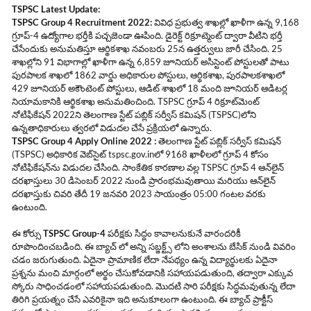
TSPSC Latest Update:
TSPSC Group 4 Recruitment 2022:
వివిధ ప్రభుత్వ శాఖల్లో ఖాళీగా ఉన్న 9,168
గ్రూప్-4 ఉద్యోగాల భర్తీకి పచ్చజెండా ఊపింది. డైరెక్ట్ రిక్రూట్మెంట్ ద్వారా వీటిని భర్తీ
చేసేందుకు అనుమతిస్తూ ఆర్థికశాఖ నవంబరు 25న ఉత్తర్వులు జారీ చేసింది. 25
శాఖల్లోని 91 విభాగాల్లో ఖాళీగా ఉన్న 6,859 జూనియర్ అసిస్టెంట్ పోస్టులతో పాటు
పురపాలక శాఖలో 1862 వార్డు అధికారుల పోస్టులు, ఆర్థికశాఖ, పురపాలకశాఖలో
429 జూనియర్ అకౌంటెంట్ పోస్టులు, ఆడిట్ శాఖలో 18 మంది జూనియర్ ఆడిటర్ల
నియామకానికి ఆర్థికశాఖ అనుమతించింది. TSPSC గ్రూప్ 4 రిక్రూట్‌మెంట్
నోటిఫికేషన్ 2022ని తెలంగాణ స్టేట్ పబ్లిక్ సర్వీస్ కమిషన్ (TSPSC)లోని
ఉన్నతాధికారులు త్వరలో విడుదల చేసే ప్రక్రియలో ఉన్నారు.
TSPSC Group 4 Apply Online 2022 :
తెలంగాణ స్టేట్ పబ్లిక్ సర్వీస్ కమిషన్
(TSPSC) అధికారిక వెబ్‌సైట్
tspsc.gov.in
లో 9168 ఖాళీలలో గ్రూప్ 4 కోసం
నోటిఫికేషన్‌ను విడుదల చేసింది. సాంకేతిక కారణాల వల్ల TSPSC గ్రూప్ 4 ఆన్‌లైన్
దరఖాస్తులు 30 డిసెంబర్ 2022 నుండి ప్రారంభమవుతాయి మరియు ఆన్‌లైన్
దరఖాస్తుకు చివరి తేదీ 19 జనవరి 2023 సాయంత్రం 05:00 గంటల వరకు
ఉంటుంది.
ఈ కోర్సు
TSPSC Group-4
పరీక్షకు సిద్ధం కావాలనుకునే వారందరికీ
రూపొందించబడింది. ఈ బ్యాచ్ లో అన్ని సబ్జక్ట్స్ లోని అంశాలను బేసిక్ నుండి వివరిం
చడం జరుగుతుంది. ఏదైనా ప్రామాణిక లేదా నేపథ్యం ఉన్న విద్యార్థులకు ఏదైనా
ప్రశ్నను మంచి మార్గంలో అర్థం చేసుకోవడానికి సహాయపడుతుంది, తద్వారా ఎక్కువ
స్కోరు సాధించడంలో సహాయపడుతుంది. మొదటి సారి పరీక్షకు సిద్ధమవుతున్న లేదా
తిరిగి ప్రయత్నం చేసే ఎవరికైనా ఇది అనుకూలంగా ఉంటుంది. ఈ బ్యాచ్ ప్రాక్టీస్