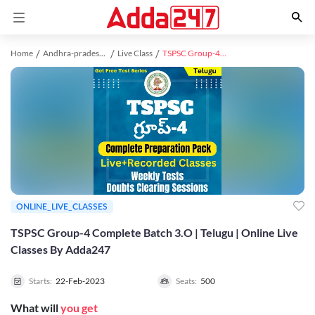
Home
Andhra-pradesh study material
Live Class
TSPSC Group-4 Complete Batch 3.O | Telugu | Online Live Classes By Adda247
ONLINE_LIVE_CLASSES
TSPSC Group-4 Complete Batch 3.O | Telugu | Online Live
Classes By Adda247
Starts:
22-Feb-2023
Seats:
500
What will
you get