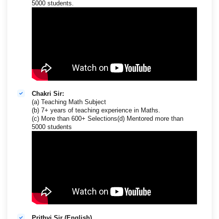
5000 students.
Chakri Sir:
(a) Teaching Math Subject
(b) 7+ years of teaching experience in Maths.
(c) More than 600+ Selections(d) Mentored more than
5000 students
Prithvi Sir (English)