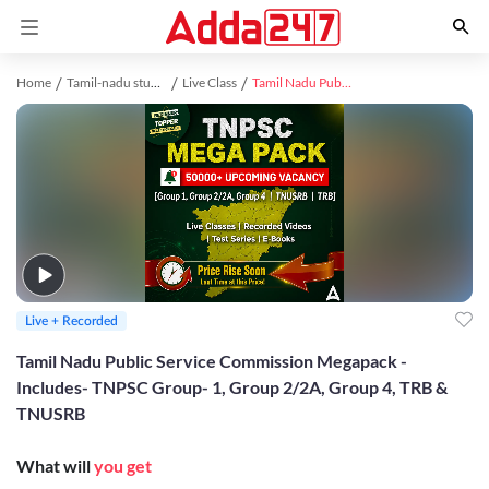
Home
Tamil-nadu study material
Live Class
Tamil Nadu Public Service Commission Megapack - Includes- TNPSC Group- 1, Group 2/2A, Group 4, TRB & TNUSRB
Live + Recorded
Tamil Nadu Public Service Commission Megapack -
Includes- TNPSC Group- 1, Group 2/2A, Group 4, TRB &
TNUSRB
What will
you get