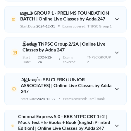
மகுடம் GROUP 1 - PRELIMS FOUNDATION
BATCH | Online Live Classes by Adda 247
Start Date:
2024-12-31
Exams covered:
TNPSC Group 1
இலக்கு TNPSC Group 2/2A | Online Live
Classes by Adda 247
Start
2024-12-
Exams
TNPSC GROUP
Date:
24
covered:
2
அதிகாரம் - SBI CLERK (JUNIOR
ASSOCIATES) | Online Live Classes by Adda
247
Start Date:
2024-12-27
Exams covered:
Tamil Bank
Chennai Express 5.0 - RRB NTPC CBT 1+2 |
Mock Test + E-Books + Book (English Printed
Edition) | Online Live Classes by Adda 247