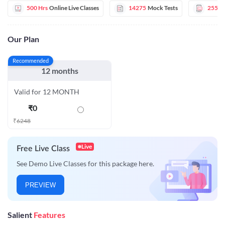
500 Hrs
Online Live Classes
14275
Mock Tests
255
E
Our Plan
Recommended
12 months
Valid for 12 MONTH
₹
0
₹
6248
Live
Free Live Class
See Demo Live Classes for this package here.
PREVIEW
Salient
Features