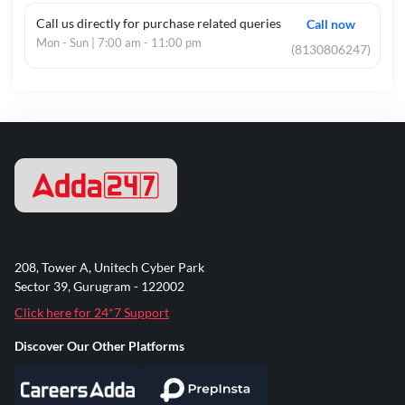
Call us directly for purchase related queries
Call now
Mon - Sun | 7:00 am - 11:00 pm
(8130806247)
208, Tower A, Unitech Cyber Park
Sector 39, Gurugram - 122002
Click here for 24*7 Support
Discover Our Other Platforms