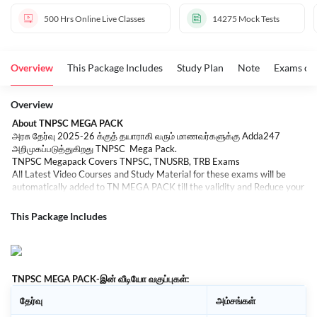
500 Hrs
Online Live Classes
14275
Mock Tests
Overview
This Package Includes
Study Plan
Note
Exams co
Overview
About TNPSC MEGA PACK
அரசு தேர்வு 2025-26 க்குத் தயாராகி வரும் மாணவர்களுக்கு Adda247
அறிமுகப்படுத்துகிறது TNPSC Mega Pack.
TNPSC Megapack Covers TNPSC, TNUSRB, TRB Exams
All Latest Video Courses and Study Material for these exams will be
automatically added to TN MEGA PACK till the validity and Reduce your
Preparation cost by 1/10th as you get access to 100% digital content
for all exams.
This Package Includes
TNPSC MEGA PACK-இன்
வீடியோ
வகுப்புகள்:
தேர்வு
அம்சங்கள்