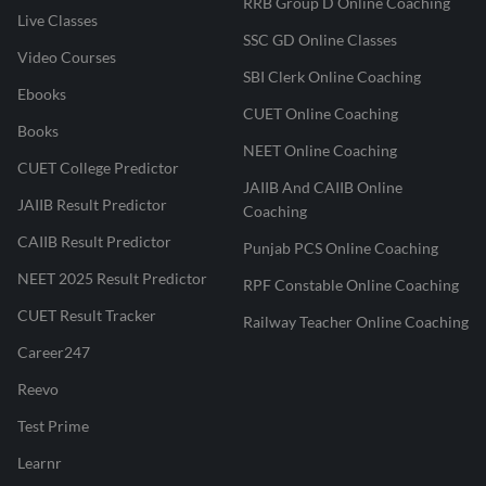
RRB Group D Online Coaching
Live Classes
SSC GD Online Classes
Video Courses
SBI Clerk Online Coaching
Ebooks
CUET Online Coaching
Books
NEET Online Coaching
CUET College Predictor
JAIIB And CAIIB Online
JAIIB Result Predictor
Coaching
CAIIB Result Predictor
Punjab PCS Online Coaching
NEET 2025 Result Predictor
RPF Constable Online Coaching
CUET Result Tracker
Railway Teacher Online Coaching
Career247
Reevo
Test Prime
Learnr