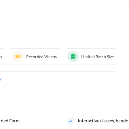
es
Recorded Videos
Limited Batch Size
7
orded Form
Interactive classes, hando