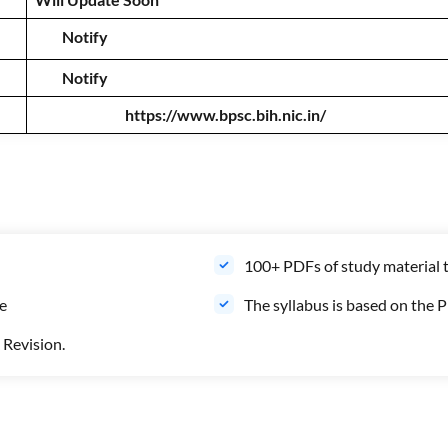
Notify
Notify
https://www.bpsc.bih.nic.in/
100+ PDFs of study material 
le
The syllabus is based on the 
 Revision.