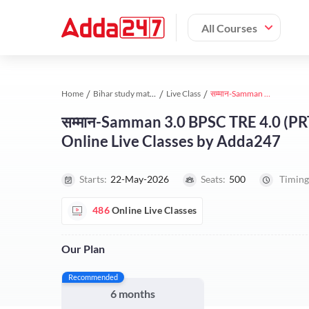
All Courses
Home
Bihar study material
Live Class
सम्मान-Samman 3.0 BPSC TRE 4.0 (PRT 1-5) Complete Foundation Batch 2026 | Online Live Classes by Adda247
सम्मान-Samman 3.0 BPSC TRE 4.0 (PR
Online Live Classes by Adda247
Starts:
22-May-2026
Seats:
500
Timing
486
Online Live Classes
Our Plan
Recommended
6 months