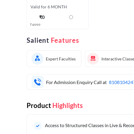
Valid for 6 MONTH
₹
0
₹
4999
Salient
Features
Expert Faculties
Interactive Class
For Admission Enquiry Call at
810810424
Product
Highlights
Access to Structured Classes in Live & Rec