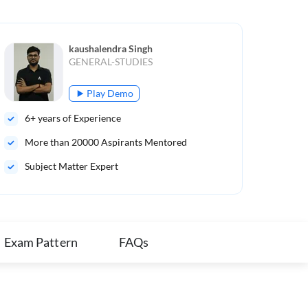
kaushalendra Singh
GENERAL-STUDIES
Play Demo
6
+ years of Experience
12
More than
20000
Aspirants Mentored
Mo
Subject Matter Expert
Sub
Exam Pattern
FAQs