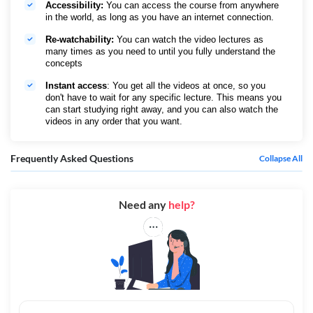
Accessibility:
You can access the course from anywhere
date:
released
in the world, as long as you have an internet connection.
Qualification type
Graduate/Post-Graduate-
Re-watchability:
You can watch the video lectures as
Government Jobs
many times as you need to until you fully understand the
concepts
Official website
https://www.bpsc.bih.nic.in/
Instant access
: You get all the videos at once, so you
don't have to wait for any specific lecture. This means you
can start studying right away, and you can also watch the
videos in any order that you want.
Frequently Asked Questions
Collapse All
Need any
help?