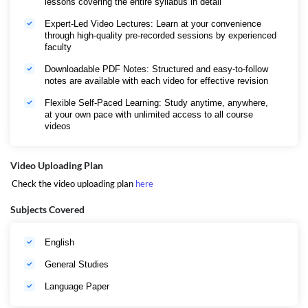
lessons covering the entire syllabus in detail
दो साल का डिप्लोमा या चार साल का प्रा
रंभिक शिक्षा स्नातक होना चाहिए आदि।
Expert-Led Video Lectures: Learn at your convenience
through high-quality pre-recorded sessions by experienced
मिडिल स्कूल शिक्षक (6th to 8th)
उम्मीदवार के पास स्नातक की डिग्री होनी
faculty
चाहिए और
दो साल का डिप्लोमा या फिर दो साल की
Downloadable PDF Notes: Structured and easy-to-follow
शिक्षा स्नातक, चार साल की प्रारंभिक शि
notes are available with each video for effective revision
क्षा में स्नातक होना चाहिए आदि।
Flexible Self-Paced Learning: Study anytime, anywhere,
माध्यमिक शिक्षक (9th & 10th)
उम्मीदवार के पास
स्नातक
की डिग्री होनी
at your own pace with unlimited access to all course
videos
चाहिए और
उम्मीदवार के पास स्नातक की डिग्री होनी
चाहिए आदि।
Video Uploading Plan
उच्चतर माध्यमिक शिक्षक (11th &
उम्मीदवार के पास मास्टर डिग्री होनी चा
Check the video uploading plan
here
12th)
हिए और उसके पास दो साल की शिक्षा स्ना
तक की डिग्री भी होनी चाहिए.
Subjects Covered
नोट- वहीं ध्यान रहें कि दो साल बैचलर ऑ
फ एजुकेशन के बजाय उम्मीदवार जिसने
चार वर्षीय आईटीईपी (एकीकृत शिक्षक शि
English
क्षा कार्यक्रम) यानी बीए/
General Studies
बीएससी.बीएड (बैचलर ऑफ आर्ट्स/
साइंस और बैचलर ऑफ एजुकेशन) किया
Language Paper
है, वह भी आवेदन कर सकते हैं