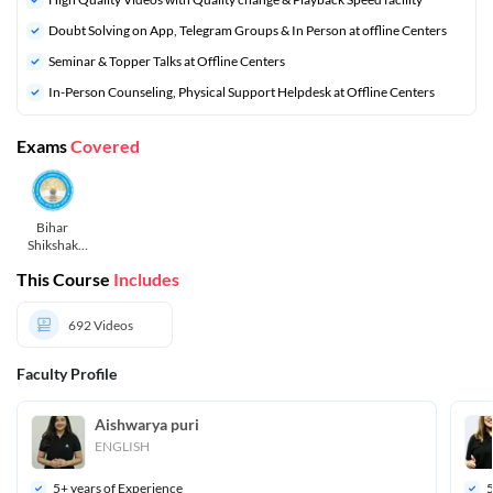
Doubt Solving on App, Telegram Groups & In Person at offline Centers
⁠Seminar & Topper Talks at Offline Centers
In-Person Counseling, Physical Support Helpdesk at Offline Centers
Exams
Covered
Bihar
Shikshak
Bharti TRE
This Course
Includes
11 to 12
692
Videos
Faculty Profile
Aishwarya puri
ENGLISH
5
+ years of Experience