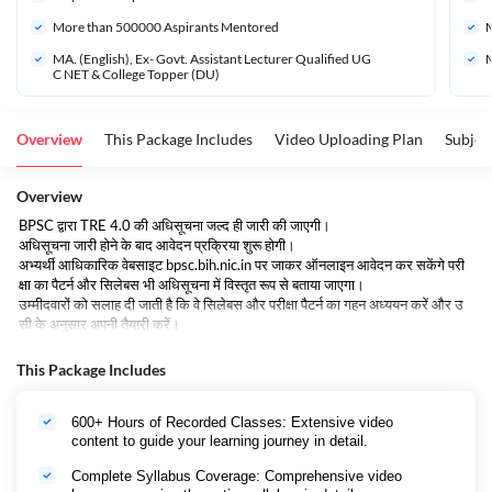
More than 
500000
 Aspirants Mentored
M
MA. (English), Ex- Govt. Assistant Lecturer Qualified UG
M
C NET & College Topper (DU)
Overview
This Package Includes
Video Uploading Plan
Subjec
Overview
BPSC द्वारा TRE 4.0 की अधिसूचना जल्द ही जारी की जाएगी।
अधिसूचना जारी होने के बाद आवेदन प्रक्रिया शुरू होगी।
अभ्यर्थी आधिकारिक वेबसाइट
bpsc.bih.nic.in
पर जाकर ऑनलाइन आवेदन कर सकेंगे परी
क्षा का पैटर्न और सिलेबस भी अधिसूचना में विस्तृत रूप से बताया जाएगा।
उम्मीदवारों को सलाह दी जाती है कि वे सिलेबस और परीक्षा पैटर्न का गहन अध्ययन करें और उ
सी के अनुसार अपनी तैयारी करें।
BPSC TRE 4.0 के तहत बड़ी संख्या में शिक्षकों की भर्ती के अवसर से लाभ उठाने के लिए उ
म्मीदवारों को अच्छी तरह से तैयार होना चाहिए।
This Package Includes
सही रणनीति, नियमित अध्ययन और समर्पण के साथ, इस परीक्षा में सफलता प्राप्त की जा सक
ती है।
600+ Hours of Recorded Classes: Extensive video
BPSC TRE 4.0 – आवेदन करने के लिए क्या Qualifications चाहिए?
content to guide your learning journey in detail.
प्राथमिक शिक्षक (1 to 5)
उम्मीदवार को इंटरमीडिएट परीक्षा उत्तीर्ण
करनी होगी और
Complete Syllabus Coverage: Comprehensive video