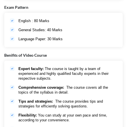
BPSC TRE 4.0 Vacancy – किस पद पर भर्ती हेतु कितनी चाहिए आयु सीमा?
Exam Pattern
प्राथमिक और मध्य कक्षा शिक्षक
उम्मीदवार की आयु 18 वर्ष से कम और 3
7 वर्ष से अधिक नहीं होनी चाहिए।
English : 80 Marks
माध्यमिक और इंटरमीडिएट शिक्षक
उम्मीदवार की आयु 21 वर्ष से कम और 4
General Studies: 40 Marks
0 वर्ष से अधिक नहीं होनी चाहिए।
Language Paper: 30 Marks
आयु सीमा मे छूट का विवरण
अन्य पिछड़ा वर्ग और अनुसूचित जनजाति
और अनुसूचित जनजाति के लिए आयु सी
मा में 3 और 5 साल की छूट है।
Benifits of Video Course
Expert faculty:
The course is taught by a team of
Organization
Bihar Public Service Commission- BPSC
experienced and highly qualified faculty experts in their
respective subjects.
No. of vacancy
1,60,000+ posts (Tentative)
Comprehensive coverage:
The course covers all the
Vacancy name
Bihar BPSC TRE 4.0
topics of the syllabus in detail.
Category
बिहार शिक्षक भर्ती 2024-25 (BPSC TRE
Tips and strategies:
The course provides tips and
4.0)
strategies for efficiently solving questions.
Application start date:
Will Update Soon
Flexibility:
You can study at your own pace and time,
according to your convenience.
Application last
After Official Notification will be