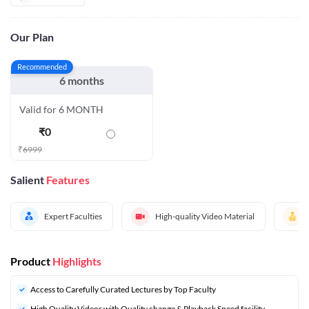
Our Plan
Recommended
6 months
Valid for 6 MONTH
₹
0
₹
6999
Salient
Features
Expert Faculties
High-quality Video Material
Product
Highlights
Access to Carefully Curated Lectures by Top Faculty
High Quality Videos with Quality change & Playback Speed facility