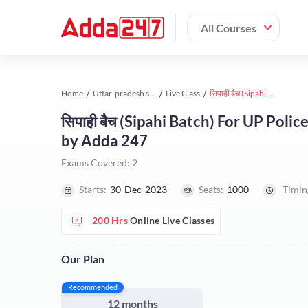
All Courses
Home
Uttar-pradesh study material
Live Class
सिपाही बैच (Sipahi Batch) For UP Police Constable 2023-24 | Online Live Classes by Adda 247
सिपाही बैच (Sipahi Batch) For UP Poli
by Adda 247
Exams Covered:
2
Starts:
30-Dec-2023
Seats:
1000
Timin
200 Hrs
Online Live Classes
Our Plan
Recommended
12 months