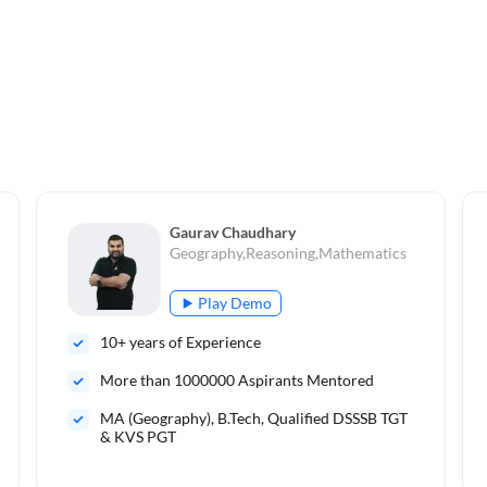
Gaurav Chaudhary 
Geography,Reasoning,Mathematics
Play Demo
10
+ years of Experience
More than
1000000
Aspirants Mentored
MA (Geography), B.Tech, Qualified DSSSB TGT
& KVS PGT