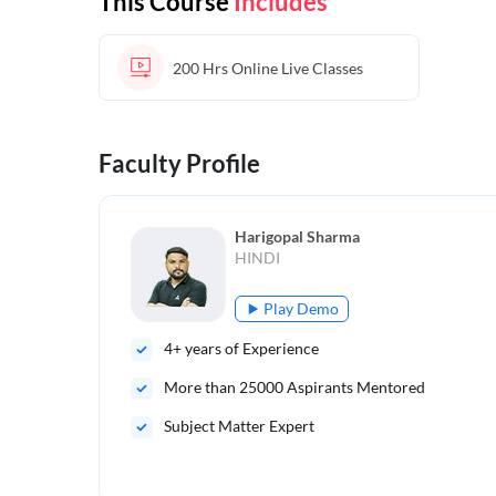
This Course
Includes
200 Hrs
Online Live Classes
Faculty Profile
Harigopal Sharma
HINDI
Play Demo
4
+ years of Experience
More than
25000
Aspirants Mentored
Subject Matter Expert