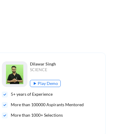
Dilawar Singh
SCIENCE
Play Demo
5
+ years of Experience
10
More than
100000
Aspirants Mentored
Mo
More than 1000+ Selections
He