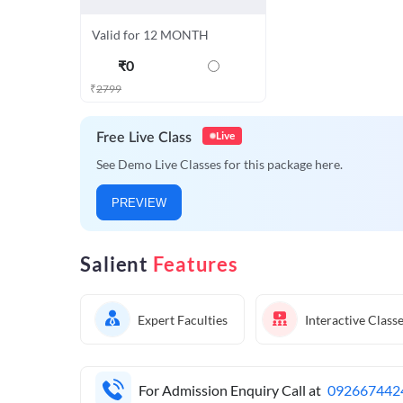
Valid for 12 MONTH
₹
0
₹
2799
Live
Free Live Class
See Demo Live Classes for this package here.
PREVIEW
Salient
Features
Expert Faculties
Interactive Class
For Admission Enquiry Call at
092667442