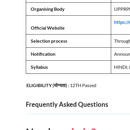
Organising Body
UPPRP
https:/
Official Website
Selection process
Through
Notification
Announc
Syllabus
HINDI, 
ELIGIBILITY (योग्यता) :
12TH Passed
Frequently Asked Questions