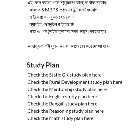
এই
কোর্স
করতে
গেলে
স্টুডেন্টদের
কাছে
যা
থাকা
দরকার
:
∙
অন্তত
5 MBPS
স্পিড
এর
ইন্টারনেট
সংযোগ
∙
মাইক্রোফোন
যুক্ত
হেড
ফোন
∙
ল্যাপটপ
,
ডেস্কটপ
বা
ট্যাবলেট
∙
খাতা
ও
পেন
(
লাইভ
ক্লাসের
সময়
নোট্
স
নেবার
জন্য
)
অ ছাত্র-ছাত্রী সুলভ আচরণ করলে বের করে দেওয়া হবে।
Study Plan
Check the Static GK study plan
here
Check the Rural Development study plan
here
Check the Mentorship study plan
here
Check the English study plan
here
Check the Bengali study plan
here
Check the Reasoning study plan
here
Check the Math study plan
here