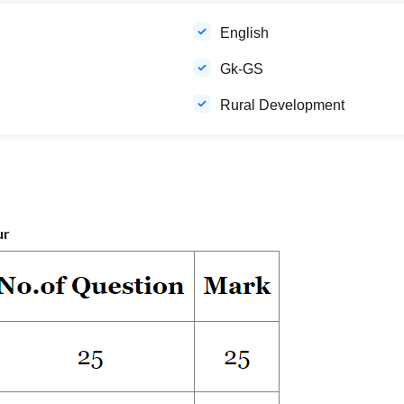
English
Gk-GS
Rural Development
ur