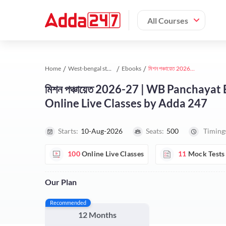
All Courses
Home
West-bengal study material
Ebooks
মিশন পঞ্চায়েত 2026-27 | WB Panchayat Exam Complete Course in Bengali | Online Live Classes by Adda 247
মিশন পঞ্চায়েত 2026-27 | WB Panchaya
Online Live Classes by Adda 247
Starts:
10-Aug-2026
Seats:
500
Timing
100
Online Live Classes
11
Mock Tests
Our Plan
Recommended
12 Months