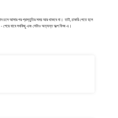
শন
চলে
আসার
পর
প্রস্তুতির
সময়
আর
থাকবে
না।
তাই
,
চাকরি
পেতে
হলে
-
পেয়ে
যাবে
সবকিছু
এবং
সেটাও
অত্যন্ত
অল্প
ফিজ
এ।