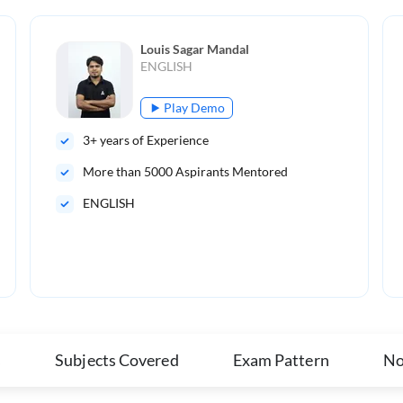
Louis Sagar Mandal
ENGLISH
Play Demo
3
+ years of Experience
More than
5000
Aspirants Mentored
ENGLISH
s
Subjects Covered
Exam Pattern
No