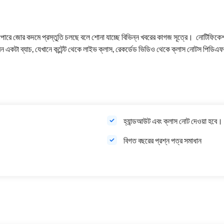
াপারে
জোর
কদমে
প্রস্তুতি
চলছে
বলে
শোনা
যাচ্ছে
বিভিন্ন
খবরের
কাগজ
সূত্রে।
নোটিফিকে
মন
একটা
ব্যাচ
,
যেখানে
কন্টেন্ট
থেকে
লাইভ
ক্লাস
,
রেকর্ডেড
ভিডিও
থেকে
ক্লাস
নোটস
পিডিএফ
হ্যান্ডআউট এবং ক্লাস নোট দেওয়া হবে।
বিগত বছরের প্রশ্ন পত্র সমাধান