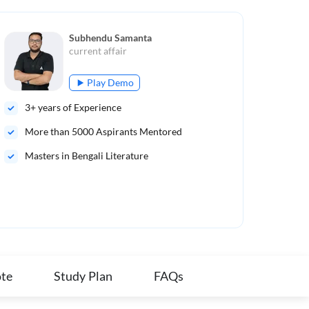
Subhendu Samanta
current affair
Play Demo
3
+ years of Experience
15
More than
5000
Aspirants Mentored
Mo
Masters in Bengali Literature
15 
Mat
tha
te
Study Plan
FAQs