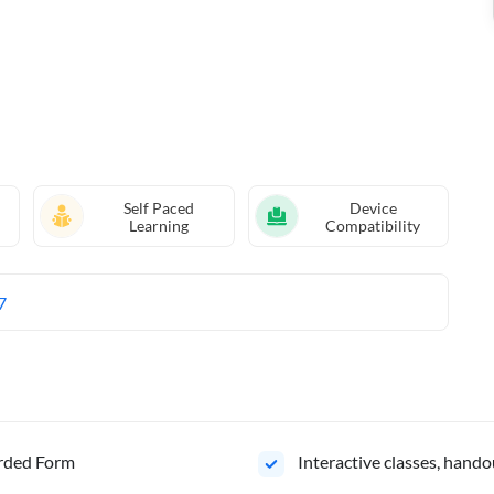
Self Paced
Device
Learning
Compatibility
7
orded Form
Interactive classes, hando