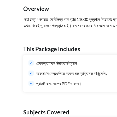
Overview
সারা
রাজ্য
পঞ্চায়েত
এর
বিভিন্ন
পদে
প্রায়
11000
শূন্যপদে
নিয়োগের
ব্য
এখন
থেকেই
পুরোদমে
প্রস্তুতি
চাই।
তোমাদের
জন্য
নিয়ে
আসা
হলো
এ
This Package Includes
রেকর্ডকৃত ফর্মে স্ট্রাকচার্ড ক্লাস
অফলাইন কেন্দ্রগুলিতে দরকার মত ব্যক্তিগত কাউন্সেলিং
প্রতিটা ক্লাসের পর PDF থাকবে।
Subjects Covered