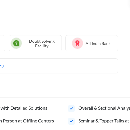
Doubt Solving
All India Rank
Facility
47
 with Detailed Solutions
Overall & Sectional Anal
n Person at Offline Centers
Seminar & Topper Talks at