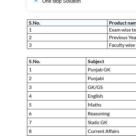
One stop Solution
S.No.
Product na
1
Exam wise te
2
Previous Yea
3
Faculty wise 
S.No.
Subject
1
Punjab GK
2
Punjabi
3
GK/GS
4
English
5
Maths
6
Reasoning
7
Static GK
8
Current Affairs