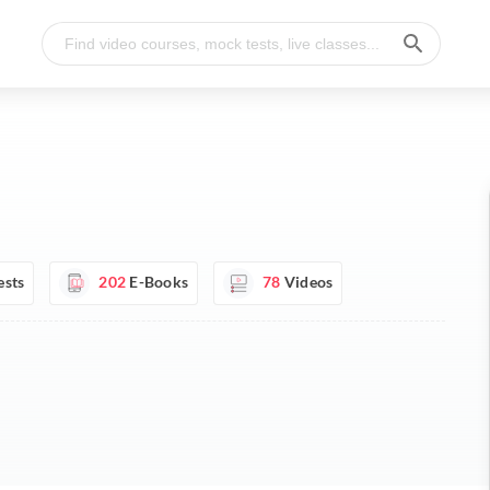
ests
202
E-Books
78
Videos