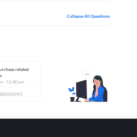
Collapse All Questions
purchase related
s
am - 11:00 pm
8800339247)