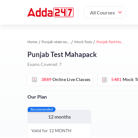
All Courses
Home
Punjab-state-exams study material
Mock Tests
Punjab Test Mahapack
Punjab Test Mahapack
Exams Covered:
7
3889
Online Live Classes
5481
Mock T
Our Plan
Recommended
12 months
Valid for 12 MONTH