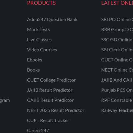
PRODUCTS
LATEST ONL
Adda247 Question Bank
SBI PO Online 
Mock Tests
RRB Group D O
Live Classes
SSC GD Online 
Video Courses
SBI Clerk Onli
Ebooks
CUET Online C
Books
NEET Online C
CUET College Predictor
JAIIB And CAII
JAIIB Result Predictor
Punjab PCS On
ogram
CAIIB Result Predictor
RPF Constable 
NEET 2025 Result Predictor
Railway Teache
CUET Result Tracker
Career247