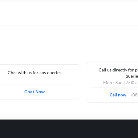
Call us directly for 
Chat with us for any queries
querie
Mon - Sun | 7:00 
Chat Now
Call now
(0