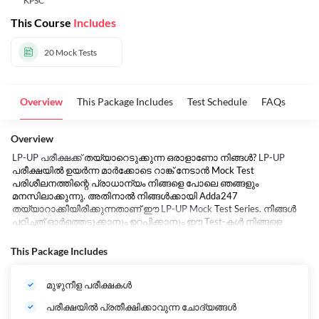
KPSC
This Course
Includes
20
Mock Tests
Overview
This Package Includes
Test Schedule
FAQs
Overview
LP-UP പരീക്ഷക്ക്
തയ്യാറെടുക്കുന്ന ഒരാളാണോ നിങ്ങൾ?
LP-UP
പരീക്ഷയിൽ ഉയർന്ന മാർക്കോടെ റാങ്ക് നേടാൻ Mock Test
പരിശീലനത്തിന്റെ പ്രാധാന്യം നിങ്ങളെ പോലെ ഞങ്ങളും
മനസിലാക്കുന്നു. അതിനാൽ നിങ്ങൾക്കായി Adda247
തയ്യാറാക്കിയിരിക്കുന്നതാണ് ഈ
LP-UP Mock
Test Series. നിങ്ങൾ
പഠിച്ചത് ഓർത്തെടുക്കാനും ഉറപ്പിക്കാനും ഈ Test-കൾ നിങ്ങളെ
സഹായിക്കുന്നു.. കൃത്യതയാർന്ന വിവരങ്ങൾ ഉൾപ്പെടുത്തി പുതിയ
സിലബസിനും പരീക്ഷ രീതിക്കും അനുസരിച്ച് വിദഗ്ധർ
This Package Includes
തയ്യാറാക്കിയ ഈ പരീക്ഷകൾ നിങ്ങളുടെ വിജയം ഉറപ്പാക്കുന്നു .
മുഴുനീള പരീക്ഷകൾ
പരീക്ഷയിൽ പ്രതീക്ഷിക്കാവുന്ന ചോദ്യങ്ങൾ