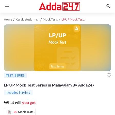
Home
Kerala study material
Mock Tests
LP UP Mock Test Series in Malayalam By Adda247
TEST_SERIES
LP UP Mock Test Series in Malayalam By Adda247
Included in Prime
What will
you get
20
Mock Tests