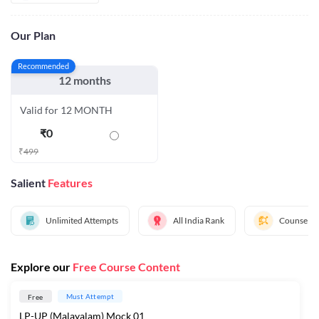
Our Plan
Recommended
12 months
Valid for 12 MONTH
₹
0
₹
499
Salient
Features
Unlimited Attempts
All India Rank
Counselin
Explore our
Free Course Content
Must Attempt
Free
LP-UP (Malayalam) Mock 01