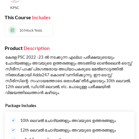
KPSC
This Course
Includes
10
Mock Tests
Product
Description
കേരള PSC 2022 -23 ൽ നടക്കുന്ന എല്ലാ പരീക്ഷയുടെയും
ചോദ്യങ്ങളും അവയുടെ ഉത്തരങ്ങളും അടങ്ങിയ ഓൺലൈൻ ടെസ്റ്റ്
സീരീസ് പാക്ക് പ്രഗത്ഭരായ അധ്യാപകരുടെ മേൽനോട്ടത്തിൽ
നിങ്ങൾക്കായി Adda247 കൊണ്ട് വന്നിരിക്കുന്നു. ഈ ടെസ്റ്റ്
സീരിസിന്റെ സഹായത്തോടെ ഒരാൾക്ക് തീർച്ചയായും 10th ലെവൽ,
12th ലെവൽ, ഡിഗ്രി ലെവൽ, etc. പോലുള്ള പരീക്ഷയിൽ
വിജയത്തിലെത്താൻ കഴിയും.
Package Includes
10th ലെവൽ ചോദ്യങ്ങളും അവയുടെ ഉത്തരങ്ങളും
12th ലെവൽ ചോദ്യങ്ങളും അവയുടെ ഉത്തരങ്ങളും