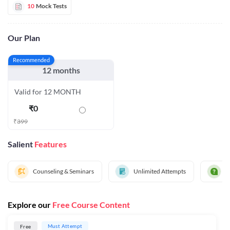
10
Mock Tests
Our Plan
Recommended
12 months
Valid for 12 MONTH
₹
0
₹
399
Salient
Features
Counseling & Seminars
Unlimited Attempts
D
Explore our
Free Course Content
Must Attempt
Free