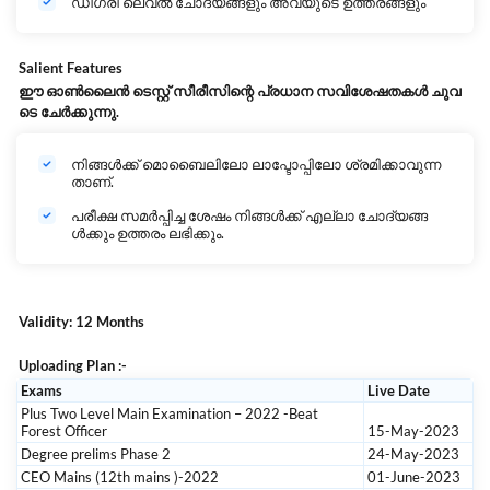
ഡിഗ്രി ലെവൽ ചോദ്യങ്ങളും അവയുടെ ഉത്തരങ്ങളും
Salient Features
ഈ
ഓൺലൈൻ
ടെസ്റ്റ്
സീരീസിന്റെ
പ്രധാന
സവിശേഷതകൾ
ചുവ
ടെ
ചേർക്കുന്നു.
നിങ്ങൾക്ക് മൊബൈലിലോ ലാപ്ടോപ്പിലോ ശ്രമിക്കാവുന്ന
താണ്.
പരീക്ഷ സമർപ്പിച്ച ശേഷം നിങ്ങൾക്ക് എല്ലാ ചോദ്യങ്ങ
ൾക്കും ഉത്തരം ലഭിക്കും.
Validity: 12 Months
Uploading Plan :-
Exams
Live Date
Plus Two Level Main Examination – 2022 -Beat
Forest Officer
15-May-2023
Degree prelims Phase 2
24-May-2023
CEO Mains (12th mains )-2022
01-June-2023