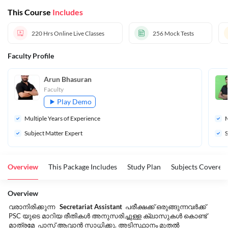
This Course
Includes
220 Hrs
Online Live Classes
256
Mock Tests
Faculty Profile
Arun Bhasuran
Faculty
Play Demo
Multiple Years of Experience
M
Subject Matter Expert
S
Overview
This Package Includes
Study Plan
Subjects Covered
Overview
വരാനിരിക്കുന്ന
Secretariat Assistant
പരീക്ഷക്ക് ഒരുങ്ങുന്നവർക്ക്
PSC യുടെ മാറിയ രീതികൾ അനുസരിച്ചുള്ള ക്ലാസുകൾ കൊണ്ട്
മാത്രമേ പാസ് ആവാൻ സാധിക്കൂ. അടിസ്ഥാനം മുതൽ