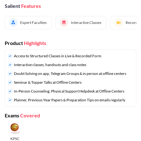
Salient
Features
Expert Faculties
Interactive Classes
Recorded
Product
Highlights
Access to Structured Classes in Live & Recorded Form
Interactive classes, handouts and class notes
Doubt Solving on app, Telegram Groups & in person at offline centers
⁠Seminar & Topper Talks at Offline Centers
In-Person Counseling, Physical Support Helpdesk at Offline Centers
⁠Planner, Previous Year Papers & Preparation Tips on emails regularly
Exams
Covered
KPSC