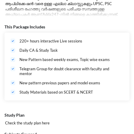
ആപ്ലിക്കേഷൻ വരെ ഉള്ള എല്ലാ ക്ലാസ്സുകളും UPSC, PSC
പരിശീലന രംഗത്തു വർഷങ്ങളുടെ പരിചയ സമ്പത്തുള്ള
അധ്യാപകർ ആണ് Adda247-നിൽ നിങ്ങളെ കാത്തിരിക്കുന്നത്.
മുൻവർഷങ്ങളിൽ 10+ ബാച്ചുകളിലായി 35000+ കുട്ടികളെ
വിജയകരമായി പരിശീലിപ്പിച്ച Adda247, മറ്റ് കോച്ചിങ് സ്ഥാപനങ്ങളിൽ
This Package Includes
നിന്ന് വ്യത്യസ്തമായി ഏത് തരം ചോദ്യങ്ങൾ വന്നാലും നേരിടാൻ
തയ്യാറാക്കുന്ന വിധത്തിൽ ഉള്ള ക്ലാസുകൾ ആണ്
220+ hours interactive Live sessions
ഒരുക്കിയിരിക്കുന്നത്.
Daily CA & Study Task
കൃത്യമായ സ്റ്റഡി പ്ലാൻ
New Pattern based weekly exams, Topic wise exams
കൃത്യമായ പഠനം
Telegram Group for doubt clearance with faculty and
mentor
SCERT & NCERT ബെയ്സ് ചെയ്തുള്ള മെറ്റീരിയലുകൾ
New pattern previous papers and model exams
സമഗ്ര ക്വസ്റ്റ്യൻ പൂൾ ഉപയോഗിച്ച് വിദഗ്ധ പാനൽ
തയ്യാറാക്കിയ മാതൃക പരീക്ഷകൾ
Study Materials based on SCERT & NCERT
കേരളത്തിലെ മികച്ച അധ്യാപകർ കൈകാര്യം
ചെയ്യുന്ന ഓൺലൈൻ ക്ലാസുകൾ
ക്ലാസുമായി ബന്ധപ്പെട്ട ടോപ്പിക്ക് ടെസ്റ്റുകൾ
Study Plan
നിങ്ങളുടെ സ്വപ്ന സാക്ഷാകാരത്തിനായി Adda247 ആരംഭിക്കുന്ന
Check the study plan
here
Secretariat Assistant കിരീടം -2 ബാച്ച്