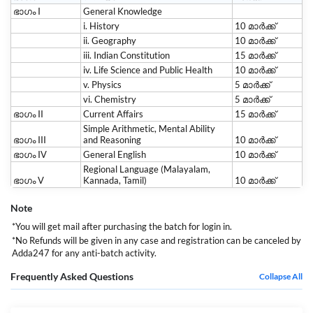
ഭാഗം I
General Knowledge
i. History
10 മാർക്ക്
ii. Geography
10 മാർക്ക്
iii. Indian Constitution
15 മാർക്ക്
iv. Life Science and Public Health
10 മാർക്ക്
v. Physics
5 മാർക്ക്
vi. Chemistry
5 മാർക്ക്
ഭാഗം II
Current Affairs
15 മാർക്ക്
Simple Arithmetic, Mental Ability
ഭാഗം III
and Reasoning
10 മാർക്ക്
ഭാഗം IV
General English
10 മാർക്ക്
Regional Language (Malayalam,
ഭാഗം V
Kannada, Tamil)
10 മാർക്ക്
Note
*You will get mail after purchasing the batch for login in.
*No Refunds will be given in any case and registration can be canceled by
Adda247 for any anti-batch activity.
Frequently Asked Questions
Collapse All