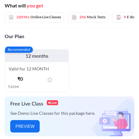
What will
you get
220 Hrs
Online Live Classes
256
Mock Tests
9
E-Book
Our Plan
Recommended
12 months
Valid for 12 MONTH
₹
0
₹
2799
Live
Free Live Class
See Demo Live Classes for this package here.
PREVIEW