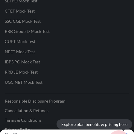
SBI PO Mock Test
CTET Mock Test
SSC CGL Mock Test
RRB Group D Mock Test
CUET Mock Test
NEET Mock Test
IBPS PO Mock Test
RRB JE Mock Test
UGC NET Mock Test
Responsible Disclosure Program
Cancellation & Refunds
Terms & Conditions
Explore plan benefits & pricing here
Privacy Policy