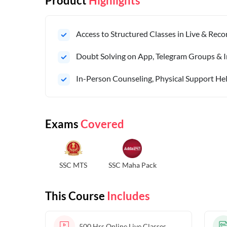
Product
Highlights
Access to Structured Classes in Live & Rec
Doubt Solving on App, Telegram Groups & I
In-Person Counseling, Physical Support Hel
Exams
Covered
SSC MTS
SSC Maha Pack
This Course
Includes
500 Hrs
Online Live Classes