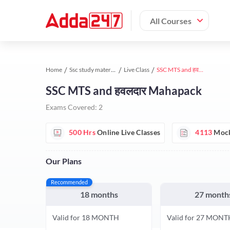
All Courses
Home
Ssc study material
Live Class
SSC MTS and हवलदार Mahapack
SSC MTS and हवलदार Mahapack
Exams Covered:
2
500 Hrs
Online Live Classes
4113
Mock
Our Plans
Recommended
18 months
27 month
Valid for 18 MONTH
Valid for 27 MONT