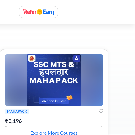
MAHAPACK
₹
3,196
Explore More Courses