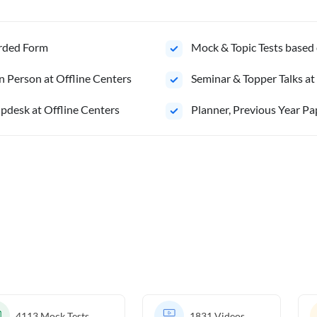
orded Form
Mock & Topic Tests based 
n Person at Offline Centers
Seminar & Topper Talks at
pdesk at Offline Centers
⁠Planner, Previous Year Pa
4113
Mock Tests
1831
Videos