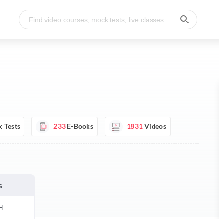
 Tests
233
E-Books
1831
Videos
s
H