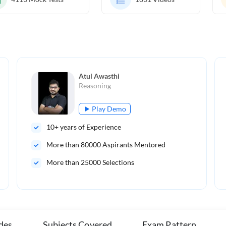
Atul Awasthi
Reasoning
Play Demo
10
+ years of Experience
More than
80000
Aspirants Mentored
More than 25000 Selections
udes
Subjects Covered
Exam Pattern