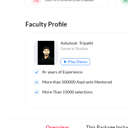
Faculty Profile
Ashutosh  Tripathi
General Studies
Play Demo
8
+ years of Experience
More than
500000
Aspirants Mentored
More Than 15000 selections
Overview
This Package Incl