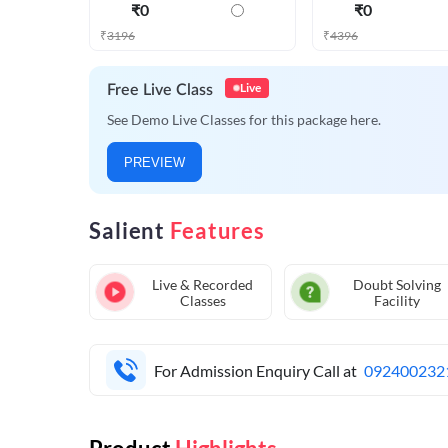
₹
0
₹
0
₹
3196
₹
4396
Live
Free Live Class
See Demo Live Classes for this package here.
PREVIEW
Salient
Features
Live & Recorded
Doubt Solving
Classes
Facility
For Admission Enquiry Call at
092400232