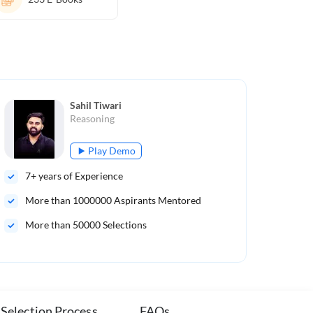
Sahil Tiwari
Reasoning
Play Demo
7
+ years of Experience
8
+ 
More than
1000000
Aspirants Mentored
Mo
More than 50000 Selections
Mor
Selection Process
FAQs