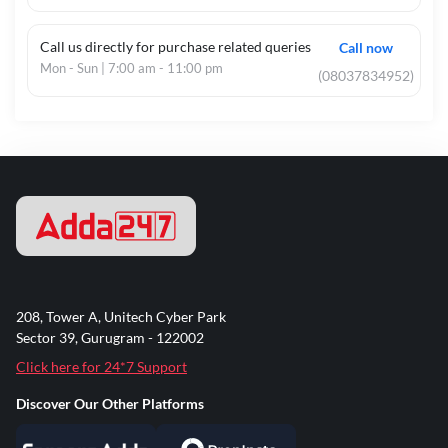
Call us directly for purchase related queries
Call now
Mon - Sun | 7:00 am - 11:00 pm
(08037834952)
208, Tower A, Unitech Cyber Park
Sector 39, Gurugram - 122002
Click here for 24*7 Support
Discover Our Other Platforms