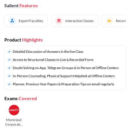
Salient
Features
Expert Faculties
Interactive Classes
Recorded
Product
Highlights
Detailed Discussion of Answers in the live Class
Access to Structured Classes in Live & Recorded Form
Doubt Solving on App, Telegram Groups & In Person at Offline Centers
In-Person Counseling, Physical Support Helpdesk at Offline Centers
⁠Planner, Previous Year Papers & Preparation Tips on email regularly
Exams
Covered
Municipal
Corporatio
n