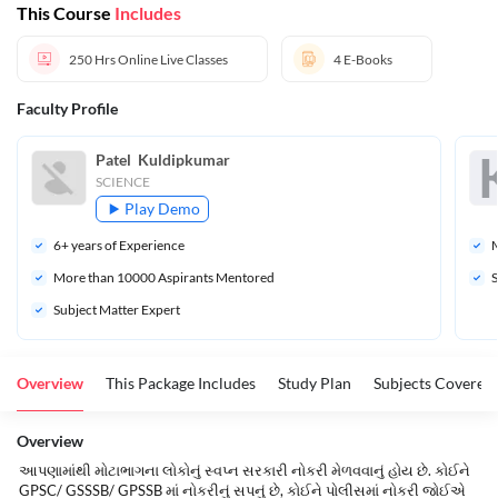
This Course
Includes
250 Hrs
Online Live Classes
4
E-Books
Faculty Profile
Patel  Kuldipkumar
SCIENCE
Play Demo
6
+ years of Experience
M
More than 
10000
 Aspirants Mentored
S
Subject Matter Expert
Overview
This Package Includes
Study Plan
Subjects Covered
Overview
આપણામાંથી મોટાભાગના લોકોનું સ્વપ્ન સરકારી નોકરી મેળવવાનું હોય છે. કોઈને
GPSC/ GSSSB/ GPSSB માં નોકરીનું સપનું છે, કોઈને પોલીસમાં નોકરી જોઈએ