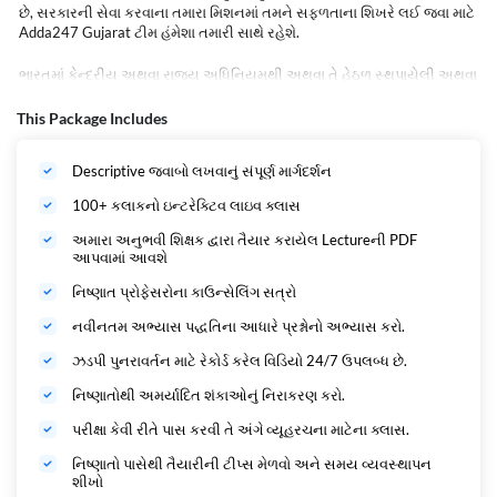
છે, સરકારની સેવા કરવાના તમારા મિશનમાં તમને સફળતાના શિખરે લઈ જવા માટે
Adda247 Gujarat ટીમ હંમેશા તમારી સાથે રહેશે.
ભારતમાં કેન્દ્રીય અથવા રાજય અધિનિયમથી અથવા તે હેઠળ સ્થપાયેલી અથવા
સંસ્થાપિત યુનિવર્સિટીઓ પૈકીની કોઇપણ યુનિવર્સિટીની અથવા તે તરીકે માન્ય
થયેલી અથવા યુનિવર્સિટી ગ્રાન્ટ્સ કમિશન અધિનિયમ, ૧૯૫૬ની કલમ ૩ હેઠળ
This Package Includes
ડીમ્ડ યુનિવર્સિટી તરીકે જાહેર થયેલી બીજી કોઇપણ શૈક્ષણિક સંસ્થાની સ્નાતકની
પદવી ધરાવતો હોવો જોઇશે.
Descriptive જવાબો લખવાનું સંપૂર્ણ માર્ગદર્શન
100+ કલાકનો ઇન્ટરેક્ટિવ લાઇવ ક્લાસ
અમારા અનુભવી શિક્ષક દ્વારા તૈયાર કરાયેલ Lectureની PDF
આપવામાં આવશે
નિષ્ણાત પ્રોફેસરોના કાઉન્સેલિંગ સત્રો
નવીનતમ અભ્યાસ પદ્ધતિના આધારે પ્રશ્નોનો અભ્યાસ કરો.
ઝડપી પુનરાવર્તન માટે રેકોર્ડ કરેલ વિડિયો 24/7 ઉપલબ્ધ છે.
નિષ્ણાતોથી અમર્યાદિત શંકાઓનું નિરાકરણ કરો.
પરીક્ષા કેવી રીતે પાસ કરવી તે અંગે વ્યૂહરચના માટેના ક્લાસ.
નિષ્ણાતો પાસેથી તૈયારીની ટીપ્સ મેળવો અને સમય વ્યવસ્થાપન
શીખો