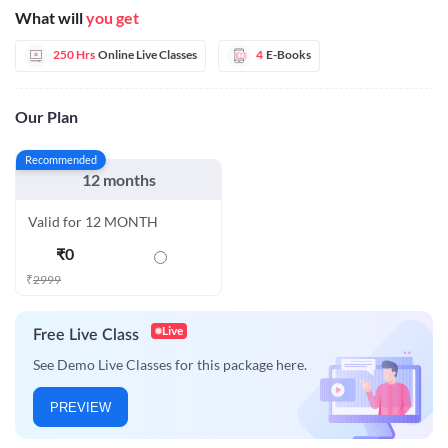
What will
you get
250 Hrs
Online Live Classes
4
E-Books
Our Plan
Recommended
12 months
Valid for 12 MONTH
₹
0
₹
2999
Live
Free Live Class
See Demo Live Classes for this package here.
PREVIEW