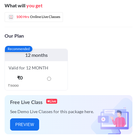
What will
you get
100 Hrs
Online Live Classes
Our Plan
Recommended
12 months
Valid for 12 MONTH
₹
0
₹
5000
Live
Free Live Class
See Demo Live Classes for this package here.
PREVIEW