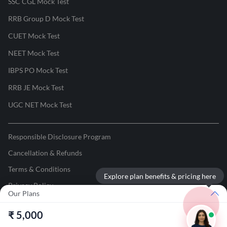
SSC CGL Mock Test
RRB Group D Mock Test
CUET Mock Test
NEET Mock Test
IBPS PO Mock Test
RRB JE Mock Test
UGC NET Mock Test
Responsible Disclosure Program
Cancellation & Refunds
Terms & Conditions
Explore plan benefits & pricing here
Privacy Policy
Our Plans
©
2026
Adda247
. All rights reserved.
₹
5,000