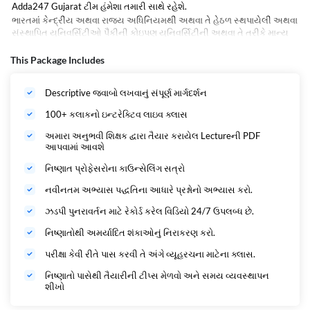
Adda247 Gujarat ટીમ હંમેશા તમારી સાથે રહેશે.
ભારતમાં કેન્દ્રીય અથવા રાજય અધિનિયમથી અથવા તે હેઠળ સ્થપાયેલી અથવા
સંસ્થાપિત યુનિવર્સિટીઓ પૈકીની કોઇપણ યુનિવર્સિટીની અથવા તે તરીકે માન્ય
થયેલી અથવા યુનિવર્સિટી ગ્રાન્ટ્સ કમિશન અધિનિયમ, ૧૯૫૬ની કલમ ૩ હેઠળ
ડીમ્ડ યુનિવર્સિટી તરીકે જાહેર થયેલી બીજી કોઇપણ શૈક્ષણિક સંસ્થાની સ્નાતકની
This Package Includes
પદવી ધરાવતો હોવો જોઇશે.
Descriptive જવાબો લખવાનું સંપૂર્ણ માર્ગદર્શન
100+ કલાકનો ઇન્ટરેક્ટિવ લાઇવ ક્લાસ
અમારા અનુભવી શિક્ષક દ્વારા તૈયાર કરાયેલ Lectureની PDF
આપવામાં આવશે
નિષ્ણાત પ્રોફેસરોના કાઉન્સેલિંગ સત્રો
નવીનતમ અભ્યાસ પદ્ધતિના આધારે પ્રશ્નોનો અભ્યાસ કરો.
ઝડપી પુનરાવર્તન માટે રેકોર્ડ કરેલ વિડિયો 24/7 ઉપલબ્ધ છે.
નિષ્ણાતોથી અમર્યાદિત શંકાઓનું નિરાકરણ કરો.
પરીક્ષા કેવી રીતે પાસ કરવી તે અંગે વ્યૂહરચના માટેના ક્લાસ.
નિષ્ણાતો પાસેથી તૈયારીની ટીપ્સ મેળવો અને સમય વ્યવસ્થાપન
શીખો