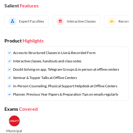
Salient
Features
Expert Faculties
Interactive Classes
Recorded
Product
Highlights
Access to Structured Classes in Live & Recorded Form
Interactive classes, handouts and class notes
Doubt Solving on app, Telegram Groups & in person at offline centers
⁠Seminar & Topper Talks at Offline Centers
In-Person Counseling, Physical Support Helpdesk at Offline Centers
⁠Planner, Previous Year Papers & Preparation Tips on emails regularly
Exams
Covered
Municipal