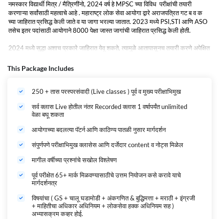
नमस्कार विद्यार्थी मित्र / मैत्रिणींनो, 2024 वर्ष हे MPSC च्या विविध परीक्षांची तयारी
करणाऱ्या सर्वांसाठी महत्वाचे आहे . महाराष्ट्र लोक सेवा आयोगा द्वारे अराजपत्रित गट ब व क
च्या जाहिरात प्रसिद्ध केली जाते व या जागा भरल्या जातात. 2023 मध्ये PSI,STI आणि ASO
तसेच इतर पदांसाठी आयोगाने 8000 पेक्षा जास्त जागांची जाहिरात प्रसिद्ध केली होती.
2024 मध्ये सुद्धा अशाच प्रकारे जाहिरात येवू शकते, त्यामुळे आतापासूनच तयारी करणे अपेक्षित
आहे.
अगदी सुरुवातीपासून तयारी करणाऱ्या विद्यार्थी मित्रांना त्यांच्या स्वप्नपूर्तीसाठी अचूक आणि
This Package Includes
परिपूर्ण मार्गदर्शन उपलब्ध करून देण्यासाठी ADDA247 ची टीम खास तुमच्यासाठी घेऊन
आली आहे. रणभूमी MPSC COMBINE GROUP B आणि GROUP C पूर्व परीक्षा
250 + तास परस्परसंवादी (Live classes ) पूर्व व मुख्य परीक्षाभिमुख
Foundation + Integrated Batch - 2024 विशेष बॅच. या बॅचच्या माध्यमातून तुम्ही
घरबसल्या उत्तम पद्धतीने अभ्यास करू शकता. MPSC गट क आणि MPSC गट ब PSI-STI-
सर्व क्लास Live होतील नंतर Recorded क्लास 1 वर्षापर्यंत unlimited
ASO तसेच इतर सर्व या पदांसाठीच्या संयुक्त पूर्व परीक्षेसह मुख्य परीक्षेची तयारी ADDA247
वेळा बघू शकता
मराठी टीमच्या अनुभवी आणि तज्ज्ञ शिक्षकांसोबत ऑनलाईन लाइव्ह क्लासेसच्या माधमातून
करणे नक्कीच विद्यार्थ्यांसाठी फायदेशीर ठरेल.
आयोगाच्या बदलत्या पॅटर्न आणि काठिण्य पातळी नुसार मार्गदर्शन
रणभूमी बॅच MPSC ची नव्याने तयारी करणाऱ्यांपासून अनुभवी, प्रगत स्तरापर्यंतच्या सर्व
संपुर्णपणे परीक्षाभिमुख क्लासेस आणि दर्जेदार content व नोट्स मिळेल
विद्यार्थ्यांसाठी आहे. या बॅच मधून संपूर्ण परीक्षाभिमुख मार्गदर्शन प्राप्त होईल आणि सर्व विद्यार्थी
मागील वर्षीच्या प्रश्नांचे सखोल विश्लेषण
मित्रांसाठी हा कोर्स उपयुक्त तसेच यशदायक ठरेल. परीक्षेपूर्वी सर्व अभ्यासक्रम पूर्ण केला जाईल
.
पूर्व परीक्षेत 65+ मार्क मिळवण्यासाठीचे उत्तम नियोजन कसे करावे याचे
मार्गदर्शनत्र
विषयांचा ( GS + चालू घडामोडी + अंकगणित & बुद्धिमत्ता + मराठी + इंग्रजी
+ माहितीचा अधिकार अधिनियम + लोकसेवा हक्क अधिनियम सह )
अभ्यासक्रम कव्हर होई.