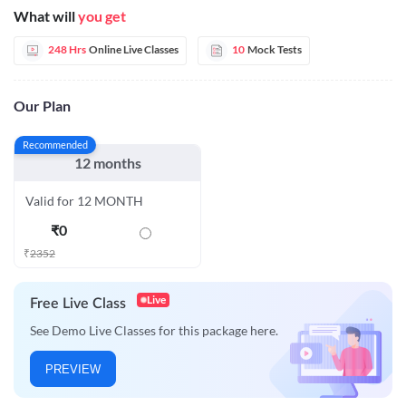
What will
you get
248 Hrs
Online Live Classes
10
Mock Tests
Our Plan
Recommended
12 months
Valid for 12 MONTH
₹
0
₹
2352
Live
Free Live Class
See Demo Live Classes for this package here.
PREVIEW