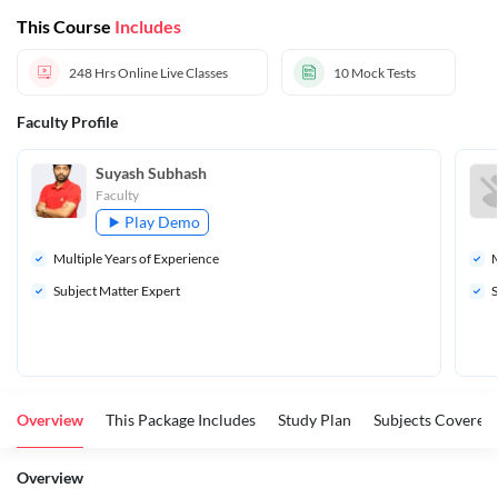
This Course
Includes
248 Hrs
Online Live Classes
10
Mock Tests
Faculty Profile
Suyash Subhash
Faculty
Play Demo
Multiple Years of Experience
M
Subject Matter Expert
S
Overview
This Package Includes
Study Plan
Subjects Covered
Overview