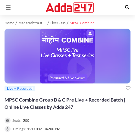
Home
Maharashtra study material
Live Class
MPSC Combine Group B & C Pre Live + Recorded Batch | Online Live Classes by Adda 247
Live + Recorded
MPSC Combine Group B & C Pre Live + Recorded Batch |
Online Live Classes by Adda 247
Seats:
500
Timings:
12:00 PM - 06:00 PM