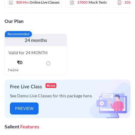
500 Hrs
Online Live Classes
17005
Mock Tests
2310
Our Plan
Recommended
24 months
Valid for 24 MONTH
₹
0
₹
4374
Live
Free Live Class
See Demo Live Classes for this package here.
PREVIEW
Salient
Features