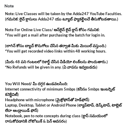
Note
Note: Live Classes will be taken by the Adda247 YouTube Faculties.
(గమనిక: లైవ్ క్లాసులు Adda247 యు ట్యూబ్ ఫ్యాకల్టీలచే తీసుకోబడతాయి.)
Note For Online Live Class/ ఆన్‌లైన్ లైవ్ క్లాస్ కోసం గమనిక:
*You will get a mail after purchasing the batch for login in.
(లాగిన్ కోసం బ్యాచ్ కొనుగోలు చేసిన తర్వాత మీకు మెయిల్ వస్తుంది.)
*You will get recorded video links within 48 working hours.
(మీరు 48 పని గంటలలో రికార్డ్ చేసిన వీడియో లింక్‌లను పొందుతారు.)
*No Refunds will be given in any. (ఏ వాపసు ఇవ్వబడదు)
You Will Need/ మీ దగ్గర ఉండవలసింది:
Internet connectivity of minimum 5mbps (కనీసం 5mbps ఇంటర్నెట్
కనెక్టివిటీ)
Headphone with microphone (మైక్రోఫోన్‌తో హెడ్‌ఫోన్)
Laptop, Desktop, Tablet or Android Phone (ల్యాప్‌టాప్, డెస్క్‌టాప్, టాబ్లెట్
లేదా ఆండ్రాయిడ్ ఫోన్)
Notebook, pen to note concepts during class (క్లాస్ సమయంలో
రాసుకోవడానికి నోటోబుక్ & పెన్ అవసరం)