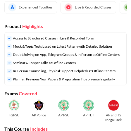
Experienced Faculties
Live & Recorded Classes
Product
Highlights
Access to Structured Classes in Live & Recorded Form
Mock & Topic Tests based on Latest Pattern with Detailed Solution
Doubt Solving on App, Telegram Groups & In Person at Offline Centers
Seminar & Topper Talks at Offline Centers
In-Person Counseling, Physical Support Helpdesk at Offline Centers
⁠Planner, Previous Year Papers & Preparation Tips on email regularly
Exams
Covered
TGPSC
AP Police
AP PSC
AP TET
AP and TS
Mega Pack
This Course
Includes