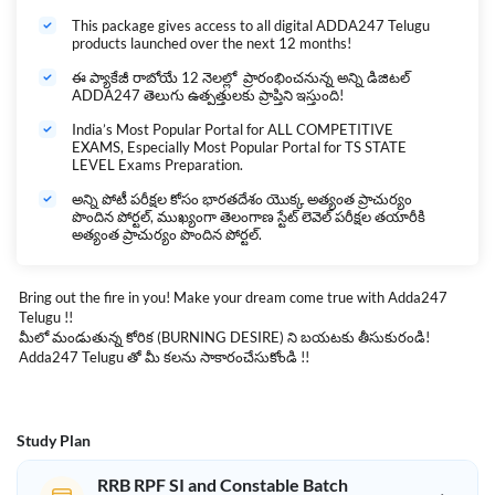
పోస్టుల వారీగా వివరాలు:
TSPSC
: 17457 (Groups,AE,AEE,JL,PL,PD,DAO.FSO,CPDO, Agriculture
This package gives access to all digital ADDA247 Telugu
products launched over the next 12 months!
Officer, Horticulture Officer, Veterinary Assistant etc)
Group-1:
503
ఈ ప్యాకేజీ రాబోయే 12 నెలల్లో ప్రారంభించనున్న అన్ని డిజిటల్
Group-2:
783
ADDA247 తెలుగు ఉత్పత్తులకు ప్రాప్తిని ఇస్తుంది!
Group-3:
1365
Group-4:
8039
India’s Most Popular Portal for ALL COMPETITIVE
Police SI/PC:
18,334
EXAMS, Especially Most Popular Portal for TS STATE
LEVEL Exams Preparation.
మన తెలంగాణ అభ్యర్థులకు అత్యుత్తమమైన మెగా ప్యాక్ ను మీ ముందుకు
అన్ని పోటీ పరీక్షల కోసం భారతదేశం యొక్క అత్యంత ప్రాచుర్యం
తీసుకురావడం జరిగింది , ఈ మెగా ప్యాక్ ద్వారా అన్ని రకాల పరీక్షలకు ఒకేచోట
పొందిన పోర్టల్, ముఖ్యంగా తెలంగాణ స్టేట్ లెవెల్ పరీక్షల తయారీకి
సిద్ధమయ్యేలా ఈ ప్యాక్ లో అన్ని బ్యాచ్ లను పొందుపరచడం జరిగింది.
అత్యంత ప్రాచుర్యం పొందిన పోర్టల్.
తెలంగాణ మెగా ప్యాక్ లో TSPSC Group-1,2,3 & 4, Telangana SI &
Constable, Other Telangana State Level Exams, BANK (SBI, IBPS RRB,
Bring out the fire in you! Make your dream come true with Adda247
IBPS PO/CLERK, TSCAB DCCB etc), SSC (CGL,CHSL,MTS,Steno, etc)
Telugu !!
Railway (RRB NTPC,Group-D, etc) లతో సహా రాబోయే అన్ని తెలంగాణ
మీలో మండుతున్న కోరిక (BURNING DESIRE) ని బయటకు తీసుకురండి!
గవర్నమెంట్ పరీక్షలకు మరియు అన్ని రకాల సెంట్రల్ గవర్నమెంట్ పరీక్షల కోసం లైవ్
Adda247 Telugu తో మీ కలను సాకారంచేసుకోండి !!
బ్యాచ్‌లు, టెస్ట్ సిరీస్, వీడియో లెక్చర్‌లు & ఇబుక్స్ ఈ మెగా ప్యాక్ అందించడం
జరుగుతుంది.
అన్ని ప్రధాన తెలంగాణ గవర్నమెంట్ పరీక్షలకు మరియు అన్ని రకాల సెంట్రల్
Study Plan
గవర్నమెంట్ పరీక్షల కోసం కొత్త లైవ్ బ్యాచ్‌లు ఎప్పటికప్పుడు
ప్రారంభమవుతుంటాయి!!
RRB RPF SI and Constable Batch