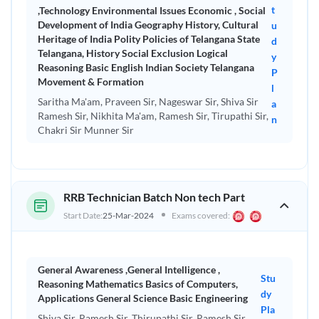
వ్యక్తిగత విషయ బ్యాచ్‌లు
t
,Technology Environmental Issues Economic , Social
Development of India Geography History, Cultural
u
All Video Courses
Yes
Heritage of India Polity Policies of Telangana State
d
అన్ని వీడియో కోర్సులు
Telangana, History Social Exclusion Logical
y
Reasoning Basic English Indian Society Telangana
P
All Revision Batches
Yes
Movement & Formation
l
అన్ని పునర్విమర్శ బ్యాచ్‌లు
Saritha Ma'am, Praveen Sir, Nageswar Sir, Shiva Sir
a
Ramesh Sir, Nikhita Ma'am, Ramesh Sir, Tirupathi Sir,
n
Interview Preparations
Yes
Chakri Sir Munner Sir
ఇంటర్వ్యూ సన్నాహాలు
BEST VALUE FOR MONEY
మీరు పెట్టిన డబ్బుకి ఉత్తమమైన
విలువ పొందుతారు
RRB Technician Batch Non tech Part
Start Date:
25-Mar-2024
Exams covered:
General Awareness ,General Intelligence ,
Stu
Reasoning Mathematics Basics of Computers,
dy
Applications General Science Basic Engineering
Pla
Shiva Sir, Ramesh Sir, Thirupathi Sir, Ramesh Sir,