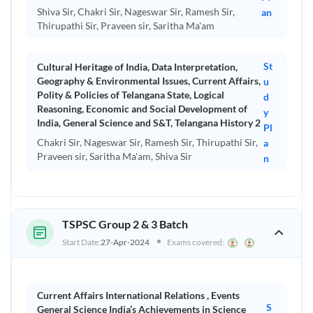
Shiva Sir, Chakri Sir, Nageswar Sir, Ramesh Sir,
an
All Video Courses
Thirupathi Sir, Praveen sir, Saritha Ma'am
అన్ని వీడియో కోర్సులు Yes
All Revision Batches
St
Cultural Heritage of India, Data Interpretation,
Geography & Environmental Issues, Current Affairs,
u
అన్ని పునర్విమర్శ బ్యాచ్‌లు Yes
Polity & Policies of Telangana State, Logical
d
Interview Preparations
Reasoning, Economic and Social Development of
y
India, General Science and S&T, Telangana History 2
ఇంటర్వ్యూ సన్నాహాలు Yes
Pl
Chakri Sir, Nageswar Sir, Ramesh Sir, Thirupathi Sir,
a
BEST VALUE FOR MONEY
Praveen sir, Saritha Ma'am, Shiva Sir
n
మీరు పెట్టిన డబ్బుకి ఉత్తమమైన విలువ పొందుతారు
SUBSCRIPTION FEATURES
Telanagana MEGA PACK
TSPSC Group 2 & 3 Batch
All live classes (TELUGU)
Yes
Start Date:
27-Apr-2024
Exams covered:
అన్ని ప్రత్యక్ష తరగతులు (తెలుగు)
All Test Series/ అన్ని టెస్ట్ సిరీస్
Yes
Current Affairs International Relations , Events
S
General Science India’s Achievements in Science
All Individual Subject Batches/ అన్ని
Yes