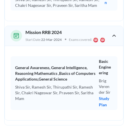
n
Chakri Nageswar Sir, Praveen Sir, Saritha Mam
Mission RRB 2024
Start Date:
22-Mar-2024
Exams covered:
Basic
Engine
General Awareness, General Intelligence,
ering
Reasoning Mathematics ,Basics of Computers
Applications,General Science
Brig
Veren
Shiva Sir, Ramesh Sir, Thirupathi Sir, Ramesh
der Sir
Sir, Chakri Nageswar Sir, Praveen Sir, Saritha
Mam
Study
Plan