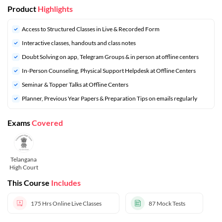
Product
Highlights
Access to Structured Classes in Live & Recorded Form
Interactive classes, handouts and class notes
Doubt Solving on app, Telegram Groups & in person at offline centers
In-Person Counseling, Physical Support Helpdesk at Offline Centers
Seminar & Topper Talks at Offline Centers
⁠Planner, Previous Year Papers & Preparation Tips on emails regularly
Exams
Covered
Telangana
High Court
This Course
Includes
175 Hrs
Online Live Classes
87
Mock Tests