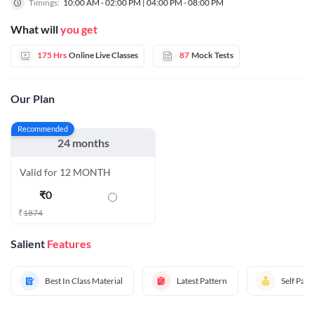
Timings:
10:00 AM - 02:00 PM | 04:00 PM - 08:00 PM
What will
you get
175 Hrs
Online Live Classes
87
Mock Tests
Our Plan
Recommended
24 months
Valid for 12 MONTH
₹
0
₹
1874
Salient
Features
Best In Class Material
Latest Pattern
Self Pac