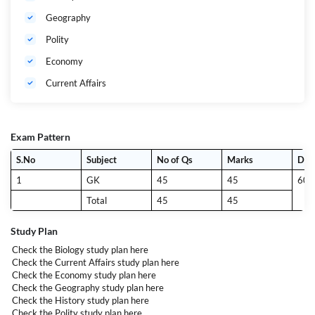
Geography
Polity
Economy
Current Affairs
Exam Pattern
S.No
Subject
No of Qs
Marks
Dur
1
GK
45
45
60m
Total
45
45
Study Plan
Check the Biology study plan
here
Check the Current Affairs study plan
here
Check the Economy study plan
here
Check the Geography study plan
here
Check the History study plan
here
Check the Polity study plan
here