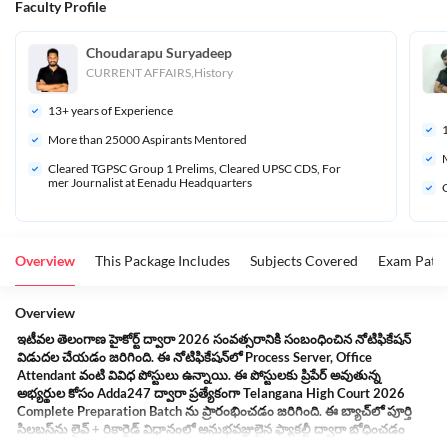
Faculty Profile
Choudarapu Suryadeep 
CURRENT AFFAIRS,History
13
+ years of Experience
More than 
25000
 Aspirants Mentored
M
Cleared TGPSC Group 1 Prelims, Cleared UPSC CDS, For
mer Journalist at Eenadu Headquarters 
C
Overview
This Package Includes
Subjects Covered
Exam Patte
Overview
ఇటీవల తెలంగాణ హైకోర్ట్ ద్వారా 2026 సంవత్సరానికి సంబంధించిన నోటిఫికేషన్
విడుదల చేయడం జరిగింది. ఈ నోటిఫికేషన్‌లో Process Server, Office
Attendant వంటి వివిధ పోస్టులు ఉన్నాయి. ఈ పోస్టులకు ప్రిపేర్ అవుతున్న
అభ్యర్థుల కోసం Adda247 ద్వారా ప్రత్యేకంగా Telangana High Court 2026
Complete Preparation Batch ను ప్రారంభించడం జరిగింది. ఈ బ్యాచ్‌లో పూర్తి
సిలబస్‌ను లైవ్ + రికార్డెడ్ విధానంలో అనుభవజ్ఞులైన ఫ్యాకల్టీ ద్వారా బోధించడం
జరుగుతుంది. అదనంగా, ఎగ్జామ్ లెవెల్ మాక్ టెస్టులు, టెస్ట్ సిరీస్, ఈ-బుక్స్, అలాగే