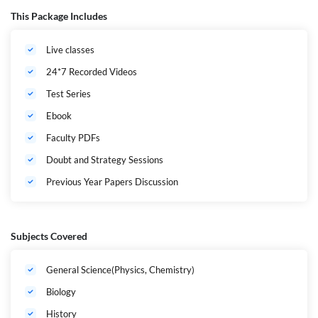
రివిజన్ కోసం ఫ్యాకల్టీ PDF నోట్స్ అందుబాటులో ఉంటాయి. మీ ప్రిపరేషన్‌ను సరైన
This Package Includes
దిశలో నడిపించేందుకు డౌట్ క్లియరింగ్ సెషన్స్ మరియు స్ట్రాటజీ గైడెన్స్ సెషన్స్ కూడా
నిర్వహించబడతాయి. ఈ బ్యాచ్ ద్వారా మీరు తెలంగాణ హైకోర్ట్ పరీక్షలకు స్ట్రాంగ్
Live classes
ఫౌండేషన్‌తో, పూర్తి స్థాయిలో సిద్ధమై మీ జాబ్ లక్ష్యాన్ని సాధించవచ్చు.
24*7 Recorded Videos
Test Series
Ebook
Faculty PDFs
Doubt and Strategy Sessions
Previous Year Papers Discussion
Subjects Covered
General Science(Physics, Chemistry)
Biology
History