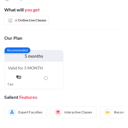
What will
you get
6
Online Live Classes
Our Plan
Recommended
5 months
Valid for 5 MONTH
₹
0
₹
49
Salient
Features
Expert Faculties
Interactive Classes
Recorded