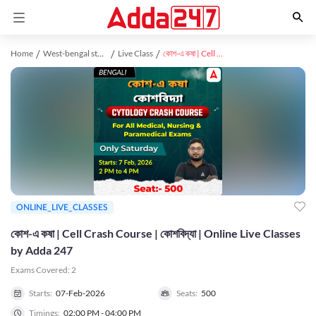
Home
West-bengal study material
Live Class
কোশ-এ কষা | Cell Crash Course | কোশবিদ্যা | Online Live Classes by Adda 247
ONLINE_LIVE_CLASSES
কোশ-এ কষা | Cell Crash Course | কোশবিদ্যা | Online Live Classes
by Adda 247
Exams Covered:
2
Starts:
07-Feb-2026
Seats:
500
Timings:
02:00 PM - 04:00 PM