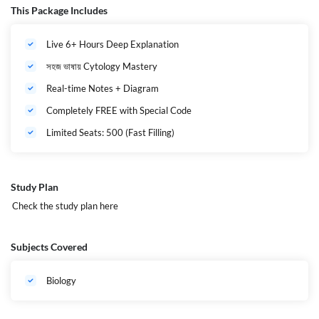
This Package Includes
Cell Theory, Types of Cells, Prokaryote vs Eukaryote
Plasma Membrane, Cytoplasm, Nucleus
Live 6+ Hours Deep Explanation
Mitochondria, ER, Golgi, Lysosome, Ribosome
সহজ ভাষায় Cytology Mastery
Biomolecules: Carbohydrate, Protein, Lipid, Nucleic Acid
Real-time Notes + Diagram
Cell Cycle – Interphase, Mitosis, Meiosis
Completely FREE with Special Code
Diagram + Flowchart ভিত্তিক ব্যাখ্যা
Limited Seats: 500 (Fast Filling)
PYQ Pattern অনুযায়ী গুরুত্বপূর্ণ MCQ Concepts
Nursing, Paramedical ও Medical Entrance-এর Special Tricks
Study Plan
Check the study plan
here
এই ব্যাচ কেন সবার জন্য জরুরি?
Subjects Covered
Cell Biology হলো Class 9, 10, HS, JENPAS, GNM, ANM,
Paramedical, B.Sc Nursing, NEET Basic– সব পরীক্ষার common
chapter
Biology
Conceptual base strong হলে সব পরবর্তী Biology Chapter সহজ হয়ে
যায়