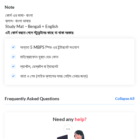
Diagram, Notes, Formula & MCQ—সব এক জায়গায়
Note
দুর্বল বেসিক থাকলেও সহজে ধরতে পারবে
কোর্স এর ভাষা- বাংলা
ক্লাস- বাংলা ভাষায়
Short Notes + Quick Revision Strategy ক্লাসেই শিখে যাবে
Study Mat – Bengali + English
এই কোর্স করতে গেলে স্টুডেন্টদের কাছে যা থাকা দরকার:
অন্তত 5 MBPS স্পিড এর ইন্টারনেট সংযোগ
মাইক্রোফোন যুক্ত হেড ফোন
ল্যাপটপ, ডেস্কটপ বা ট্যাবলেট
খাতা ও পেন (লাইভ ক্লাসের সময় নোট্‌স নেবার জন্য)
Frequently Asked Questions
Collapse All
Need any
help?