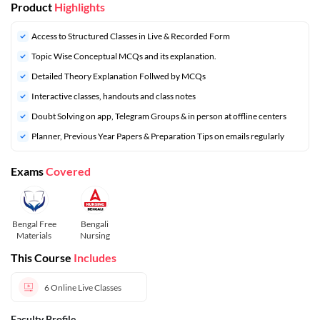
Product
Highlights
Access to Structured Classes in Live & Recorded Form
Topic Wise Conceptual MCQs and its explanation.
Detailed Theory Explanation Follwed by MCQs
Interactive classes, handouts and class notes
Doubt Solving on app, Telegram Groups & in person at offline centers
⁠Planner, Previous Year Papers & Preparation Tips on emails regularly
Exams
Covered
Bengal Free
Bengali
Materials
Nursing
This Course
Includes
6
Online Live Classes
Faculty Profile